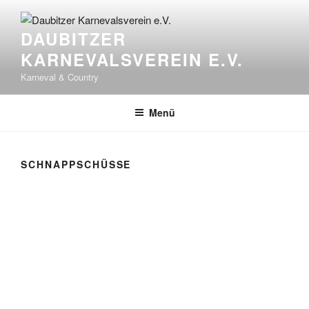
Zum
Inhalt
DAUBITZER
springen
KARNEVALSVEREIN E.V.
Karneval & Country
Menü
SCHNAPPSCHÜSSE